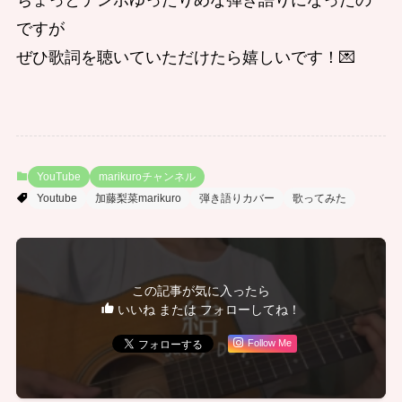
ですが
ぜひ歌詞を聴いていただけたら嬉しいです！💌
YouTube
marikuroチャンネル
Youtube
加藤梨菜marikuro
弾き語りカバー
歌ってみた
この記事が気に入ったら
いいね または フォローしてね！
Follow Me