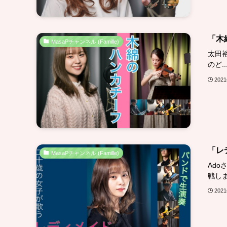
「木
MasaPチャンネル (Famille)
太田
のど..
202
「レ
MasaPチャンネル (Famille)
Ad
戦しま.
202