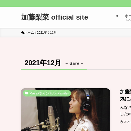
加藤梨菜 official site
ホ
HO
ホーム
2021年
12月
2021年12月
– date –
加藤
MasaPチャンネル (Famille)
気に
みな
した&#
202