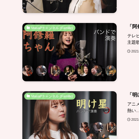
「阿
MasaPチャンネル (Famille)
テレ
主題歌A
202
「明
MasaPチャンネル (Famille)
アニ
熱い..
202