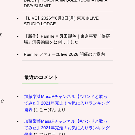
DIVA SUMMIT
【LIVE】2026年8月3日(月) 東京＠LIVE
STUDIO LODGE
ズ
【新作】Famille × 刄田綴色｜東京事変「修羅
場」演奏動画を公開しました
Famille ファミーユ live 2026 開催のご案内
最近のコメント
加藤梨菜MasaPチャンネル【#バンドと歌っ
で
てみた】2021年完走！お気に入りランキング
発表
に
こーげん
より
加藤梨菜MasaPチャンネル【#バンドと歌っ
てみた】2021年完走！お気に入りランキング
発表
に
アセロラ
より