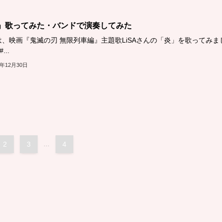
」歌ってみた・バンドで演奏してみた
は、映画『鬼滅の刃 無限列車編』主題歌LiSAさんの「炎」を歌ってみま
...
1年12月30日
2
3
...
4