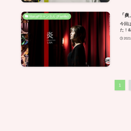
「炎
MasaPチャンネル (Famille)
今回
た！&#
202
1