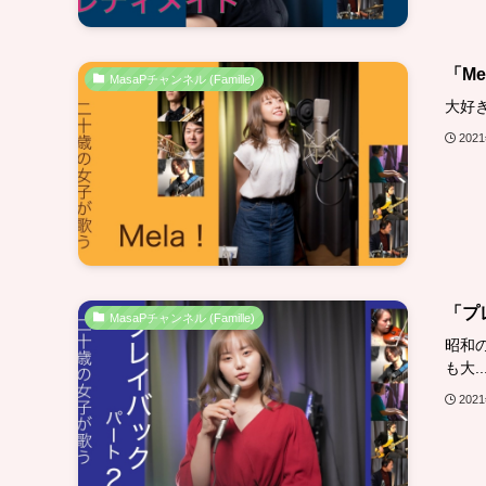
「M
MasaPチャンネル (Famille)
大好
202
「プ
MasaPチャンネル (Famille)
昭和
も大..
202