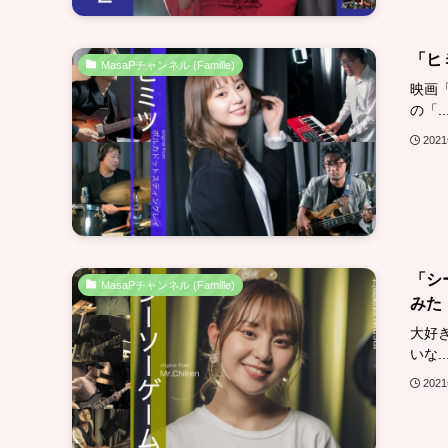
「ヒ
MasaPチャンネル (Famille)
映画
の「..
202
「シ
MasaPチャンネル (Famille)
みた
大好き
いな..
202