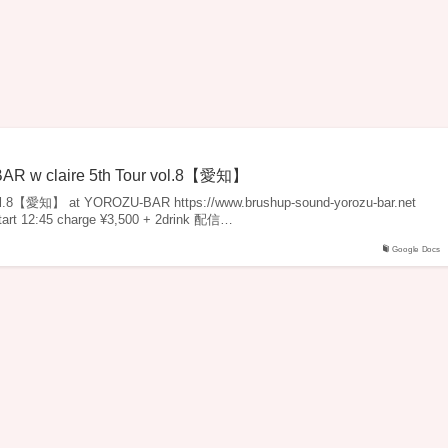
AR w claire 5th Tour vol.8【愛知】
 vol.8【愛知】 at YOROZU-BAR https://www.brushup-sound-yorozu-bar.net
art 12:45 charge ¥3,500 + 2drink 配信…
Google Docs