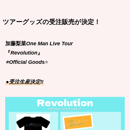
ツアーグッズの受注販売が決定！
加藤梨菜
One Man Live Tour
『
Revolution
』
⭐️Official Good
s
⭐️
●受注生産決定‼︎